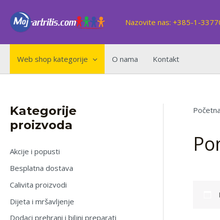
Skip
to
Nazovite nas: +385-1-337
content
Web shop kategorije
O nama
Kontakt
Kategorije
Početna
proizvoda
Po
Akcije i popusti
Besplatna dostava
Calivita proizvodi
Dijeta i mršavljenje
Dodaci prehrani i biljni preparati