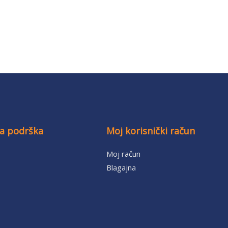
ka podrška
Moj korisnički račun
Moj račun
Blagajna