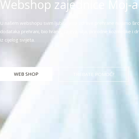
Webshop zajednice Moj-ar
U našem webshopu svim ljubiteljima zdrave prehrane nudimo širo
dodataka prehrani, bio hrane, čajeva, ulja, prirodne kozmetike i dr
iz cijelog svijeta.
WEB SHOP
TREBATE POMOĆ?