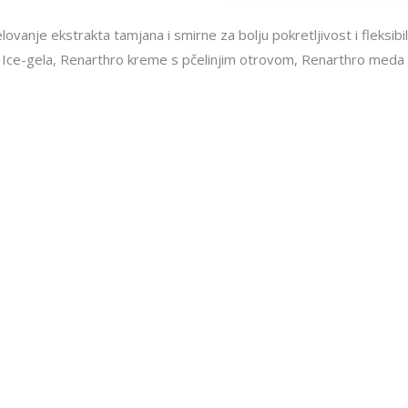
elovanje ekstrakta tamjana i smirne za bolju pokretljivost i fleksibi
Ice-gela, Renarthro kreme s pčelinjim otrovom, Renarthro meda i