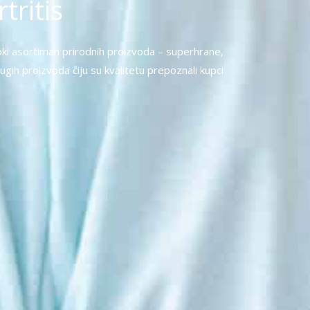
tritis
ki asortiman prirodnih proizvoda – superhrane,
ugih proizvoda čiju su kvalitetu prepoznali kupci