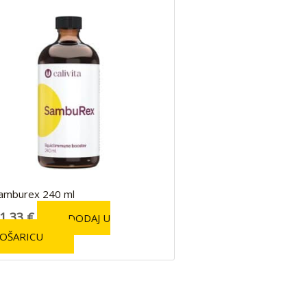
amburex 240 ml
1,33
€
DODAJ U
OŠARICU