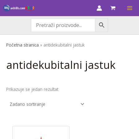
Skip
M
M
to
i
a
content
n
k
c
s
i
c
Početna stranica
»
antidekubitalni jastuk
j
i
e
j
antidekubitalni jastuk
n
e
a
n
a
Prikazuje se jedan rezultat