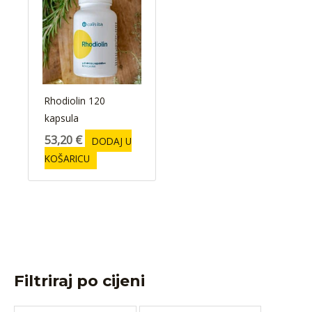
Rhodiolin 120
kapsula
53,20
€
DODAJ U
KOŠARICU
Filtriraj po cijeni