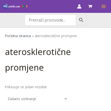
Skip
M
M
to
i
a
content
n
k
c
s
i
c
Početna stranica
»
aterosklerotične promjene
j
i
e
j
aterosklerotične
n
e
a
n
a
promjene
Prikazuje se jedan rezultat