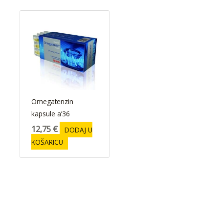
Omegatenzin
kapsule a’36
12,75
€
DODAJ U
KOŠARICU