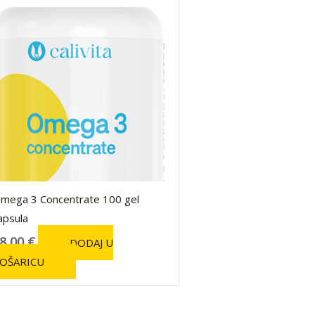
mega 3 Concentrate 100 gel
apsula
8,00
€
DODAJ U
OŠARICU