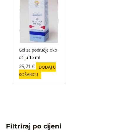
Gel za područje oko
očiju 15 ml
25,71
€
DODAJ U
KOŠARICU
Filtriraj po cijeni