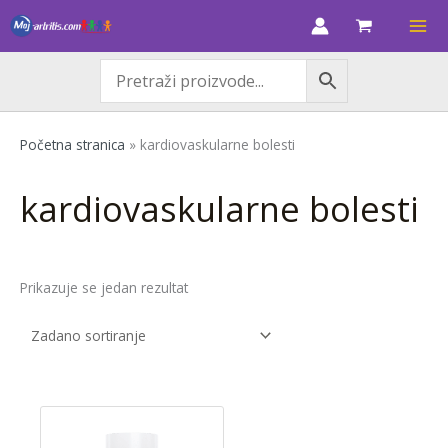
Skip
M
M
to
i
a
content
n
k
c
s
i
c
Početna stranica
»
kardiovaskularne bolesti
j
i
e
j
kardiovaskularne bolesti
n
e
a
n
a
Prikazuje se jedan rezultat