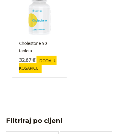
Cholestone 90
tableta
32,67
€
DODAJ U
KOŠARICU
Filtriraj po cijeni