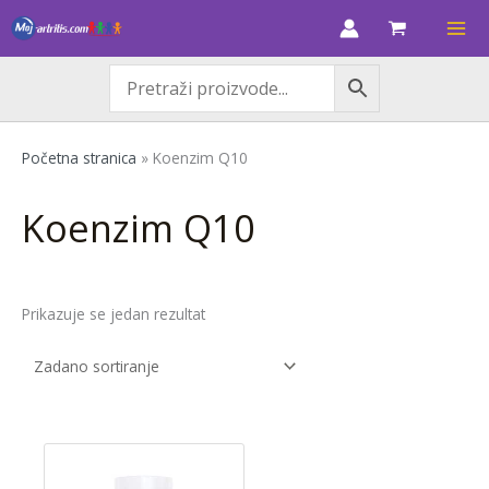
Skip
M
M
to
i
a
content
n
k
c
s
i
c
Početna stranica
»
Koenzim Q10
j
i
e
j
Koenzim Q10
n
e
a
n
a
Prikazuje se jedan rezultat