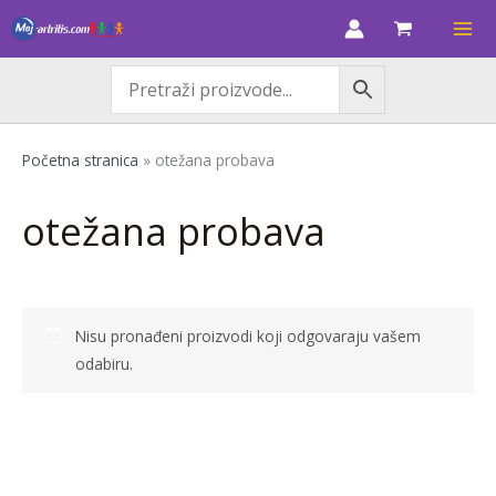
Skip
to
content
Početna stranica
»
otežana probava
otežana probava
Nisu pronađeni proizvodi koji odgovaraju vašem
odabiru.