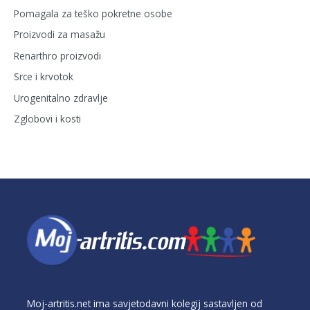
Pomagala za teško pokretne osobe
Proizvodi za masažu
Renarthro proizvodi
Srce i krvotok
Urogenitalno zdravlje
Zglobovi i kosti
Moj-artritis.net ima savjetodavni kolegij sastavljen od