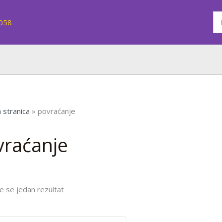
7058
 stranica
»
povraćanje
vraćanje
e se jedan rezultat