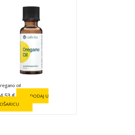
regano oil
4,53
€
DODAJ U
OŠARICU