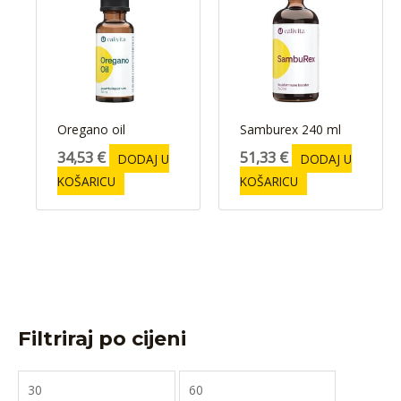
Oregano oil
Samburex 240 ml
34,53
€
51,33
€
DODAJ U
DODAJ U
KOŠARICU
KOŠARICU
Filtriraj po cijeni