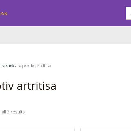
7058
 stranica
»
protiv artritisa
tiv artritisa
all 3 results