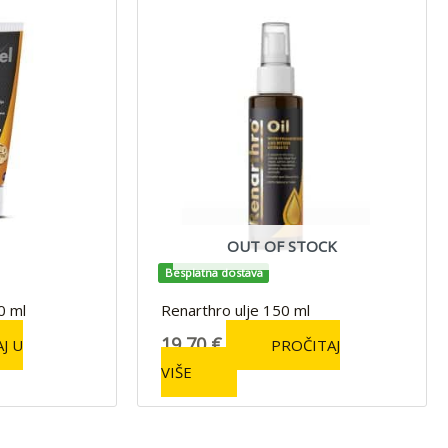
OUT OF STOCK
Besplatna dostava
0 ml
Renarthro ulje 150 ml
19,70
€
J U
PROČITAJ
VIŠE