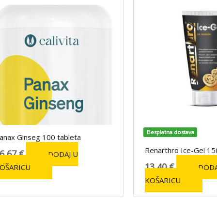
Besplatna dostava
anax Ginseg 100 tableta
Renarthro Ice-Gel 15
6,67
€
DODAJ U
13,40
€
OŠARICU
DODA
KOŠARICU