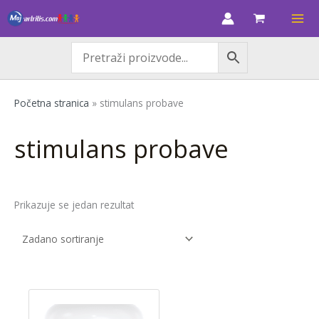
Skip
M
M
to
i
a
content
n
k
c
s
i
c
Početna stranica
»
stimulans probave
j
i
e
j
stimulans probave
n
e
a
n
a
Prikazuje se jedan rezultat