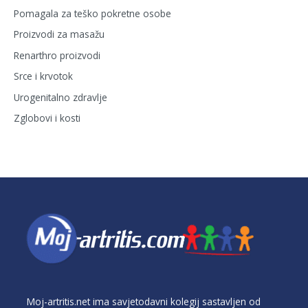
Pomagala za teško pokretne osobe
Proizvodi za masažu
Renarthro proizvodi
Srce i krvotok
Urogenitalno zdravlje
Zglobovi i kosti
Moj-artritis.net ima savjetodavni kolegij sastavljen od