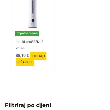
Besplatna dostava
Ionski pročišćivač
zraka
88,10
€
DODAJ U
KOŠARICU
Filtriraj po cijeni