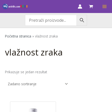
Skip
M
M
to
i
a
content
n
k
c
s
i
c
Početna stranica
»
vlažnost zraka
j
i
e
j
vlažnost zraka
n
e
a
n
a
Prikazuje se jedan rezultat