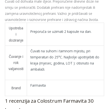
Čuvati od dohvata male djece. Preporučene dnevne doze ne
smiju se prekoračiti. Dodatak prehrani nije nadomjestak ili
zamjena uravnoteženoj prehrani. Važno je pridržavati se
uravnotežene i raznovrsne prehrane i zdravog načina života.
Upotreba
Preporuča se uzimati 2 kapsule na dan.
i
doziranje
Čuvati na suhom i tamnom mjestu, pri
Čuvanje i
temperaturi do 25°C. Najbolje upotrijebiti do
rok
kraja (mjesec, godina, LOT ): otisnuto na
valjanosti
ambalaži.
Farmavita
Brand
1 recenzija za
Colostrum Farmavita 30