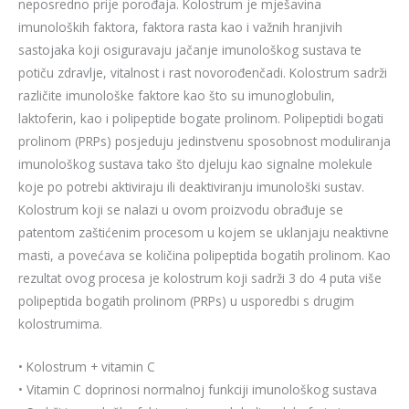
neposredno prije porođaja. Kolostrum je mješavina
imunoloških faktora, faktora rasta kao i važnih hranjivih
sastojaka koji osiguravaju jačanje imunološkog sustava te
potiču zdravlje, vitalnost i rast novorođenčadi. Kolostrum sadrži
različite imunološke faktore kao što su imunoglobulin,
laktoferin, kao i polipeptide bogate prolinom. Polipeptidi bogati
prolinom (PRPs) posjeduju jedinstvenu sposobnost moduliranja
imunološkog sustava tako što djeluju kao signalne molekule
koje po potrebi aktiviraju ili deaktiviranju imunološki sustav.
Kolostrum koji se nalazi u ovom proizvodu obrađuje se
patentom zaštićenim procesom u kojem se uklanjaju neaktivne
masti, a povećava se količina polipeptida bogatih prolinom. Kao
rezultat ovog procesa je kolostrum koji sadrži 3 do 4 puta više
polipeptida bogatih prolinom (PRPs) u usporedbi s drugim
kolostrumima.
• Kolostrum + vitamin C
• Vitamin C doprinosi normalnoj funkciji imunološkog sustava