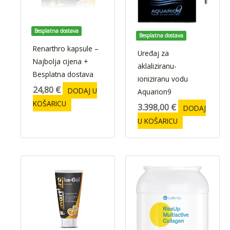
Besplatna dostava
Besplatna dostava
Renarthro kapsule –
Uređaj za
Najbolja cijena +
aklaliziranu-
Besplatna dostava
ioniziranu vodu
24,80
€
DODAJ U
Aquarion9
KOŠARICU
3.398,00
€
DODAJ
U KOŠARICU