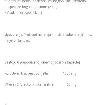
• Sadrži imunološke faktore: imunoglobuline, lakoferin i
polipeptide bogate prolinom (PRPs)
• Visoka bioraspoloživost
Upozorenje:
Proizvod ne smiju koristiti osobe alergične na
mlijeko i laktozu.
Sastojci u preporučenoj dnevnoj dozi (=2 kapsule)
Kolostrum kravljeg podrijetla 1000 mg
Vitamin C (L-askorbinska kiselina) 60 mg