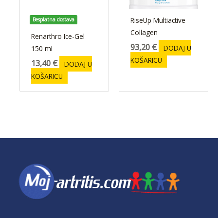
RiseUp Multiactive
Besplatna dostava
Collagen
Renarthro Ice-Gel
93,20
€
DODAJ U
150 ml
KOŠARICU
13,40
€
DODAJ U
KOŠARICU