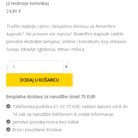
(
2
recenzije korisnika)
24,80
€
Tražite najbolju cijenu i besplatnu dostavu za Renarthro
kapsule? Na pravom ste mjestu!
Reanrthro kapsule sadrže
prirodne ekstrakte tamjana, smirne i kolostrum, koji efikasno
čuvaju zdravlje zglobova, tetiva i mišića.
+
-
DODAJ U KOŠARICU
Besplatna dostava za narudžbe iznad 70 EUR!
Telefonska podrška 01-33 77 058, radnim danom od 8 do
16 sati za narudžbe telefonom ili ostale informacije.
Jamstvo povrata novca bez rizika!
Brza i pouzdana dostava