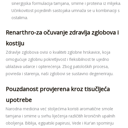
sinergijska formulacija tamjana, smirne i proteina iz mlijeka.
Učinkovitost pojedinih sastojaka umnaža se u kombinaciji s
ostalima.
Renarthro-za očuvanje zdravlja zglobova i
kostiju
Zdravlje zglobova ovisi o kvaliteti zglobne hrskavice, koja
omogućuje zglobnu pokretljivost i fleksibilnost te ujedno
ublažava udarce i opterećenja. Zbog patoloških procesa,
povreda i starenja, naši zglobovi se sustavno degeneriraju.
Pouzdanost provjerena kroz tisučljeća
upotrebe
Narodna medicina već stoljećima koristi aromatične smole
tamjana i smirne u svrhu liječenja različitih kroničnih upalnih
oboljenja. Biblija, egipatski papirusi, Vede i Kur’an spominju