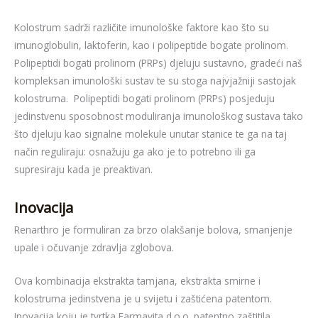
Kolostrum sadrži različite imunološke faktore kao što su
imunoglobulin, laktoferin, kao i polipeptide bogate prolinom.
Polipeptidi bogati prolinom (PRPs) djeluju sustavno, gradeći naš
kompleksan imunološki sustav te su stoga najvjažniji sastojak
kolostruma. Polipeptidi bogati prolinom (PRPs) posjeduju
jedinstvenu sposobnost moduliranja imunološkog sustava tako
što djeluju kao signalne molekule unutar stanice te ga na taj
način reguliraju: osnažuju ga ako je to potrebno ili ga
supresiraju kada je preaktivan.
Inovacija
Renarthro je formuliran za brzo olakšanje bolova, smanjenje
upale i očuvanje zdravlja zglobova.
Ova kombinacija ekstrakta tamjana, ekstrakta smirne i
kolostruma jedinstvena je u svijetu i zaštićena patentom.
Inovacija koju je tvrtka Farmavita d.o.o. patentno zaštitila,