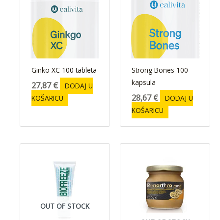
Ginko XC 100 tableta
Strong Bones 100
kapsula
27,87
€
DODAJ U
28,67
€
KOŠARICU
DODAJ U
KOŠARICU
OUT OF STOCK