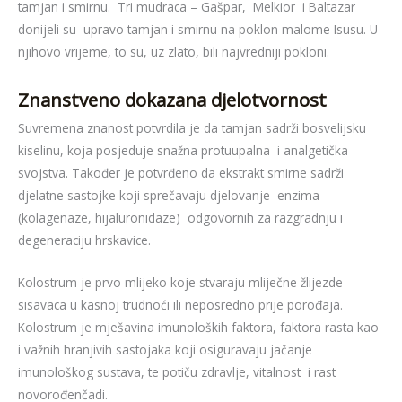
tamjan i smirnu. Tri mudraca – Gašpar, Melkior i Baltazar
donijeli su upravo tamjan i smirnu na poklon malome Isusu. U
njihovo vrijeme, to su, uz zlato, bili najvredniji pokloni.
Znanstveno dokazana djelotvornost
Suvremena znanost potvrdila je da tamjan sadrži bosvelijsku
kiselinu, koja posjeduje snažna protuupalna i analgetička
svojstva. Također je potvrđeno da ekstrakt smirne sadrži
djelatne sastojke koji sprečavaju djelovanje enzima
(kolagenaze, hijaluronidaze) odgovornih za razgradnju i
degeneraciju hrskavice.
Kolostrum je prvo mlijeko koje stvaraju mliječne žlijezde
sisavaca u kasnoj trudnoći ili neposredno prije porođaja.
Kolostrum je mješavina imunoloških faktora, faktora rasta kao
i važnih hranjivih sastojaka koji osiguravaju jačanje
imunološkog sustava, te potiču zdravlje, vitalnost i rast
novorođenčadi.