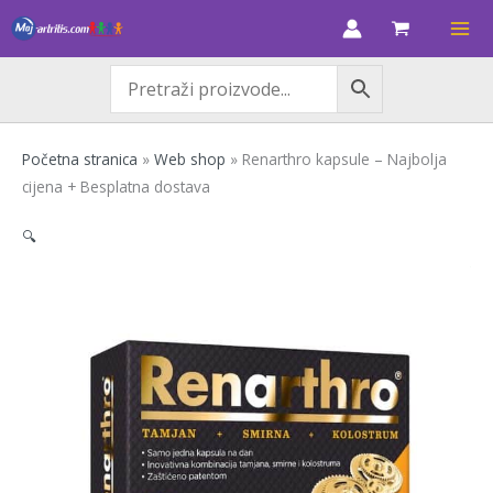
Skip
Renarthro
to
kapsule
content
-
Najbolja
cijena
+
Početna stranica
»
Web shop
»
Renarthro kapsule – Najbolja
Besplatna
cijena + Besplatna dostava
dostava
količina
🔍
Be