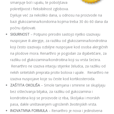
smanjuje bol i upalu, te poboljšava
pokretljivost i fleksibilnost zglobova.
Djeluje već za nekoliko dana, u odnosu na proizvode na
bazi glukozamina/kondorina kojima treba 30 do 60 dana da
počnu djelovati.
SIGURNOST
– Potpuno prirodni sastojci rijetko izazivaju
nuspojave ili alergije, za razliku od glukozamina/kondrotina
koji često izazivaju ozbiljne nuspojave kod osoba alergičnih
na plodove mora. Renarthro je pogodan za dijabetičare, za
razliku od glukozamina/kondroitina koji su vrsta šećera.
Renarthro ne izaziva iritaciju stijenke želudca, za razliku od
nekih sintetskih preprata protiv bolova i upale. Renarthro ne
izaziva nuspojave koje su česte kod kortikosteroida.
ZAŠTITA OKOLIŠA
– Smole tamjana i smirene se skupljaju
bez oštećivanja biljaka, za razliku od gukozamina i
kondroitina koji se proizvode iz riba, školjaka i morskih
pasa, dakle uništavanjem ugroženih životinjskih vrsta.
INOVATIVNA FORMULA
– Renarthro je nova i jedinstvena