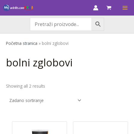
Skip
M
M
to
i
a
content
n
k
c
s
i
c
Početna stranica
»
bolni zglobovi
j
i
e
j
bolni zglobovi
n
e
a
n
a
Showing all 2 results