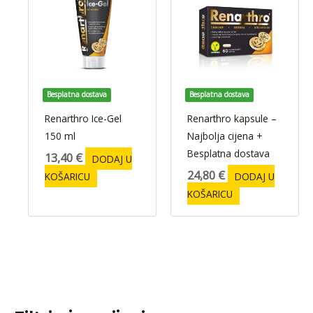
Besplatna dostava
Besplatna dostava
Renarthro Ice-Gel
Renarthro kapsule –
150 ml
Najbolja cijena +
Besplatna dostava
13,40
€
DODAJ U
24,80
€
KOŠARICU
DODAJ U
KOŠARICU